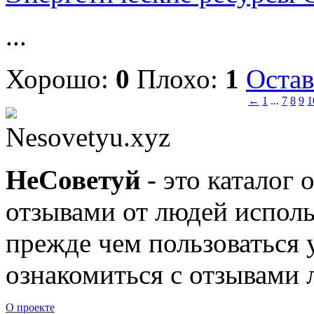
...
Хорошо:
0
Плохо:
1
Остав
←
1
...
7
8
9
1
Nesovetyu.xyz
Не
Советуй
- это каталог 
отзывами от людей исполь
прежде чем пользоваться
ознакомиться с отзывами л
О проекте