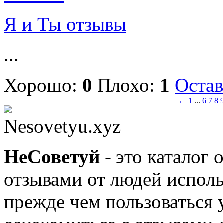
Я и Ты отзывы
...
Хорошо:
0
Плохо:
1
Остав
←
1
...
6
7
8
Nesovetyu.xyz
Не
Советуй
- это каталог 
отзывами от людей исполь
прежде чем пользоваться