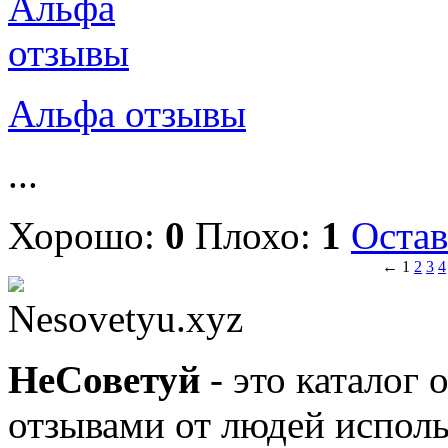
Альфа отзывы
...
Хорошо:
0
Плохо:
1
Остав
←
1
2
3
4
Nesovetyu.xyz
Не
Советуй
- это каталог 
отзывами от людей исполь