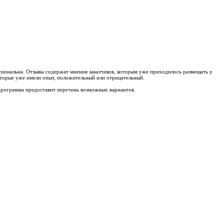
ссиональна. Отзывы содержат мнения заказчиков, которым уже приходилось размещать у
которые уже имели опыт, положительный или отрицательный.
 Программа предоставит перечень возможных вариантов.