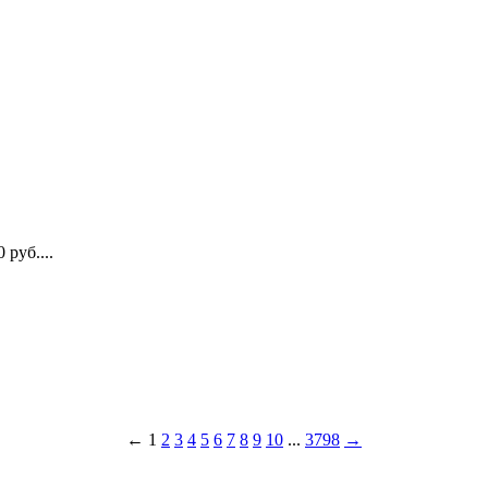
руб....
←
1
2
3
4
5
6
7
8
9
10
...
3798
→