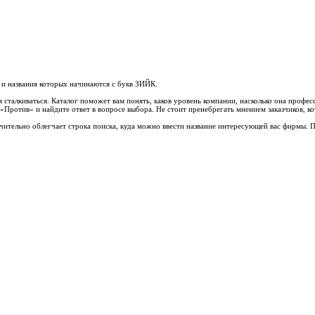
 и названия которых начинаются с букв ЗИЙК.
 сталкиваться. Каталог поможет вам понять, каков уровень компании, насколько она профе
и «Против» и найдите ответ в вопросе выбора. Не стоит пренебрегать мнением заказчиков, 
ачительно облегчает строка поиска, куда можно ввести название интересующей вас фирмы.