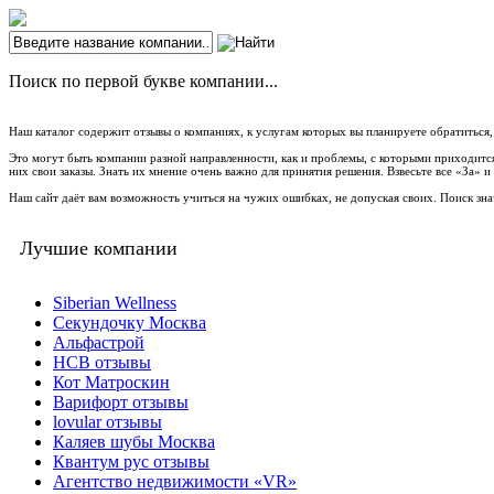
Поиск по первой букве компании...
Наш каталог содержит отзывы о компаниях, к услугам которых вы планируете обратиться,
Это могут быть компании разной направленности, как и проблемы, с которыми приходится
них свои заказы. Знать их мнение очень важно для принятия решения. Взвесьте все «За» 
Наш сайт даёт вам возможность учиться на чужих ошибках, не допуская своих. Поиск зн
Лучшие компании
Siberian Wellness
Секундочку Москва
Альфастрой
НСВ отзывы
Кот Матроскин
Варифорт отзывы
lovular отзывы
Каляев шубы Москва
Квантум рус отзывы
Агентство недвижимости «VR»