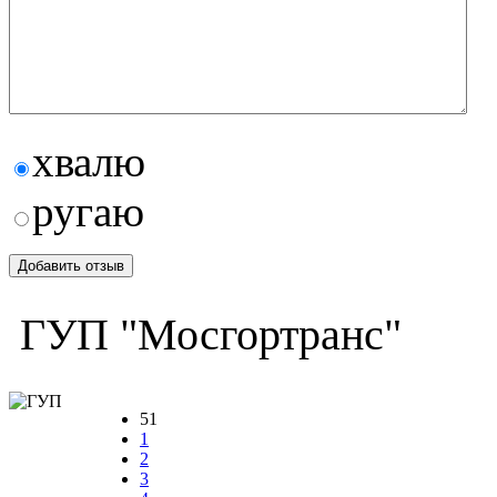
хвалю
ругаю
ГУП "Мосгортранс"
51
1
2
3