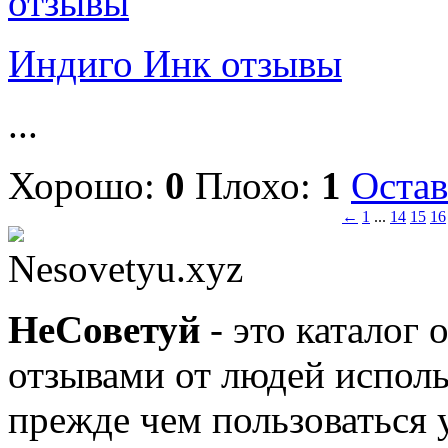
Индиго Инк отзывы
...
Хорошо:
0
Плохо:
1
Остав
←
1
...
14
15
16
Nesovetyu.xyz
Не
Советуй
- это каталог 
отзывами от людей исполь
прежде чем пользоваться