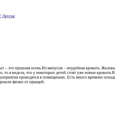
Z
Другие
т – это прошлая осень.Из минусов – неудобная кровать. Жаловал
ю, то я видела, что у некоторых детей стоят уже новые кровати.
мероприятия проводятся в помещениях. Есть много времени пох
Прошли физио от прыщей.