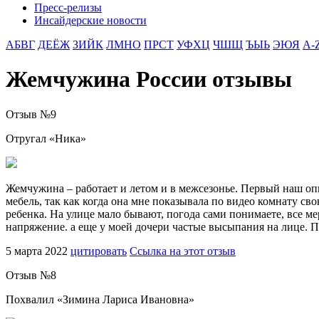
Пресс-релизы
Инсайдерские новости
АБВГ
ДЕЁЖ
ЗИЙК
ЛМНО
ПРСТ
УФХЦ
ЧШЩ
ЪЫЬ
ЭЮЯ
A-
Жемчужина России отзывы
Отзыв №
9
Отругал «
Ника
»
Жемчужина – работает и летом и в межсезонье. Первый наш опы
мебель, так как когда она мне показывала по видео комнату сво
ребенка. На улице мало бывают, погода сами понимаете, все 
напряжение. а еще у моей дочери частые высыпания на лице. 
5 марта 2022
цитировать
Ссылка на этот отзыв
Отзыв №
8
Похвалил «
Зимина Лариса Ивановна
»