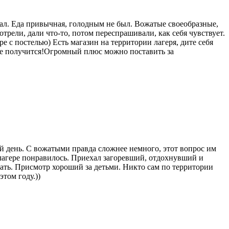
стал. Еда привычная, голодным не был. Вожатые своеобразные,
рели, дали что-то, потом переспрашивали, как себя чувствует.
ере с постелью) Есть магазин на территории лагеря, дите себя
 не получится!Огромный плюс можно поставить за
 день. С вожатыми правда сложнее немного, этот вопрос им
в лагере понравилось. Приехал загоревший, отдохнувший и
зать. Присмотр хороший за детьми. Никто сам по территории
этом году.))