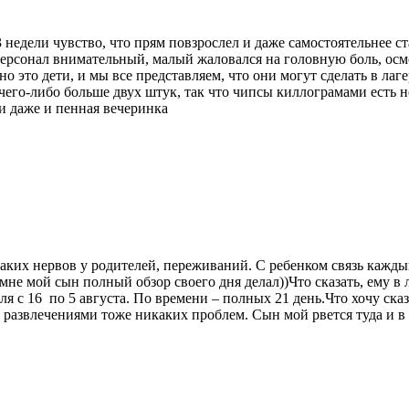
3 недели чувство, что прям повзрослел и даже самостоятельнее 
персонал внимательный, малый жаловался на головную боль, осмот
но это дети, и мы все представляем, что они могут сделать в лаг
 чего-либо больше двух штук, так что чипсы киллограмами есть
и даже и пенная вечеринка
их нервов у родителей, переживаний. С ребенком связь каждый
 мне мой сын полный обзор своего дня делал))Что сказать, ему 
я с 16 по 5 августа. По времени – полных 21 день.Что хочу ска
С развлечениями тоже никаких проблем. Сын мой рвется туда и в 