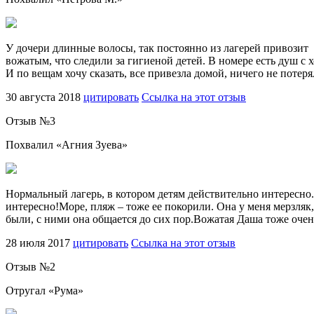
У дочери длинные волосы, так постоянно из лагерей привозит 
вожатым, что следили за гигиеной детей. В номере есть душ с 
И по вещам хочу сказать, все привезла домой, ничего не потеря
30 августа 2018
цитировать
Ссылка на этот отзыв
Отзыв №
3
Похвалил «
Агния Зуева
»
Нормальный лагерь, в котором детям действительно интересно. 
интересно!Море, пляж – тоже ее покорили. Она у меня мерзляк,
были, с ними она общается до сих пор.Вожатая Даша тоже очень
28 июля 2017
цитировать
Ссылка на этот отзыв
Отзыв №
2
Отругал «
Рума
»