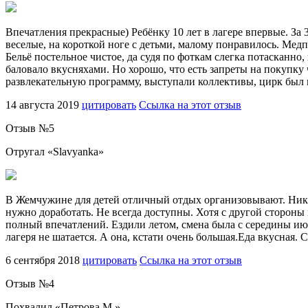
Впечатления прекрасные) Ребёнку 10 лет в лагере впервые. За 
веселые, на короткой ноге с детьми, малому понравилось. Мед
Бельё постельное чистое, да судя по фоткам слегка потасканно, 
баловало вкусняхами. Но хорошо, что есть запреты на покупку
развлекательную программу, выступали коллективы, цирк был 
14 августа 2019
цитировать
Ссылка на этот отзыв
Отзыв №
5
Отругал «
Slavyanka
»
В Жемчужине для детей отличный отдых организовывают. Никак
нужно доработать. Не всегда доступны. Хотя с другой стороны
полный впечатлений. Ездили летом, смена была с середины июл
лагеря не шатается. А она, кстати очень большая.Еда вкусная. 
6 сентября 2018
цитировать
Ссылка на этот отзыв
Отзыв №
4
Похвалил «
Петрова М.
»