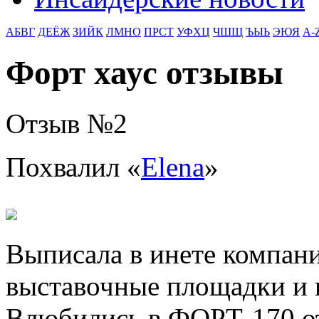
АБВГ
ДЕЁЖ
ЗИЙК
ЛМНО
ПРСТ
УФХЦ
ЧШЩ
ЪЫЬ
ЭЮЯ
A-
Форт хаус отзывы
Отзыв №
2
Похвалил «
Elena
»
Выписала в инете компан
выставочные площадки и 
Влюбились в ФОРТ-170 от