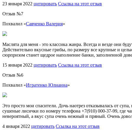
23 января 2022
цитировать
Ссылка на этот отзыв
Отзыв №
7
Похвалил «
Савченко Валерия
»
Маслята для меня - это классика жанра. Всегда и везде они бу
Действительно вкусные грибы, по размеру все крупные и целые
сюрпризом станет щедрое наполнение банки, заполненной довер
15 января 2022
цитировать
Ссылка на этот отзыв
Отзыв №
6
Похвалил «
Игратенко Юлианна
»
Это просто мои спасители. Дочь наотрез отказывалась от супа, 
сушеные лисички по номеру телефона +7(910) 000-37-99, где чащ
невероятный, а вкус супа очень нежный и пряный. Очень довол
4 января 2022
цитировать
Ссылка на этот отзыв