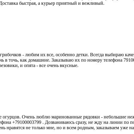
 Доставка быстрая, а курьер приятный и вежливый.
 грибочков - любим их все, особенно детки. Всегда выбираю кач
чь в точь, как домашние. Заказываю их по номеру телефона 7910
езовики, и опята - все очень вкусные.
е огурцов. Очень люблю маринованные рядовки - небольшие неж
ефона +79100003799 . Дозваниваюсь сразу, не жду на линии по по
ень нравятся не только мне, но и всем родным, заказываем уже н