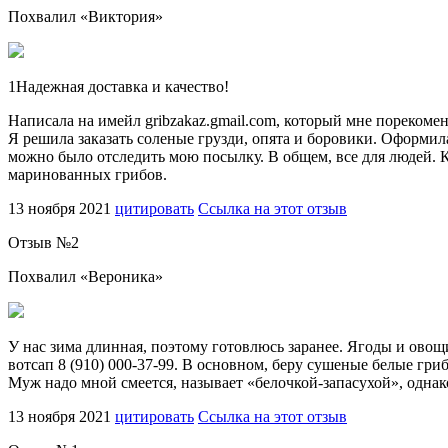
Похвалил «
Виктория
»
1
Надежная доставка и качество!
Написала на имейл
gribzakaz.gmail.com
, который мне порекомен
Я решила заказать соленые грузди, опята и боровики. Оформи
можно было отследить мою посылку. В общем, все для людей. К
маринованных грибов.
13 ноября 2021
цитировать
Ссылка на этот отзыв
Отзыв №
2
Похвалил «
Вероника
»
У нас зима длинная, поэтому готовлюсь заранее. Ягоды и овощ
вотсап 8 (910) 000-37-99. В основном, беру сушеные белые гр
Муж надо мной смеется, называет «белочкой-запасухой», однако
13 ноября 2021
цитировать
Ссылка на этот отзыв