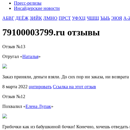
Пресс-релизы
Инсайдерские новости
АБВГ
ДЕЁЖ
ЗИЙК
ЛМНО
ПРСТ
УФХЦ
ЧШЩ
ЪЫЬ
ЭЮЯ
A-
79100003799.ru отзывы
Отзыв №
13
Отругал «
Наталья
»
Заказ приняли, деньги взяли. До сих пор ни заказа, ни возвра
8 марта 2022
цитировать
Ссылка на этот отзыв
Отзыв №
12
Похвалил «
Елена Лупак
»
Грибочки как из бабушкиной бочки! Конечно, хочешь отведать в