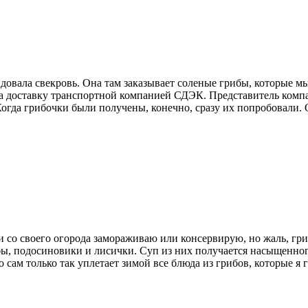
довала свекровь. Она там заказывает соленые грибы, которые мы
ла доставку транспортной компанией СДЭК. Представитель компа
огда грибочки были получены, конечно, сразу их попробовали. О
и со своего огорода замораживаю или консервирую, но жаль, гри
ибы, подосиновики и лисички. Суп из них получается насыщенно
 сам только так уплетает зимой все блюда из грибов, которые я 