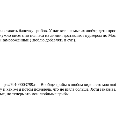
л ставить баночку грибов. У нас все в семье их любят, дети пр
нужно висеть по полчаса на линии, доставляют курьером по Моск
и замороженные ( люблю добавлять в суп).
ttps://79109003799.ru . Вообще грибы в любом виде - это моя лю
обу и как же я потом пожалела, что не взяла больше. Хотя заказ
ые, но теперь это мои любимые грибы.