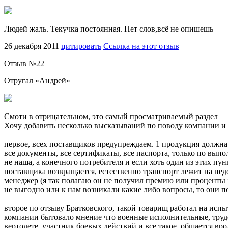
Людей жаль. Текучка постоянная. Нет слов,всё не опишешь
26 декабря 2011
цитировать
Ссылка на этот отзыв
Отзыв №
22
Отругал «
Андрей
»
Смоти в отрицательном, это самый просматриваемый раздел
Хочу добавить несколько высказываний по поводу компании и
первое, всех поставщиков предупреждаем. 1 продукция должна
все документы, все сертификаты, все паспорта, только по вып
не наша, а конечного потребителя и если хоть один из этих п
поставщика возвращается, естественно транспорт лежит на не
менеджер (я так полагаю он не получил премию или проценты з
не выгодно или к нам возникали какие либо вопросы, то они п
второе по отзыву Братковского, такой товарищ работал на испы
компании бытовало мнение что военные исполнительные, труд
вертолете, участник боевых действий и все такое, общается вр