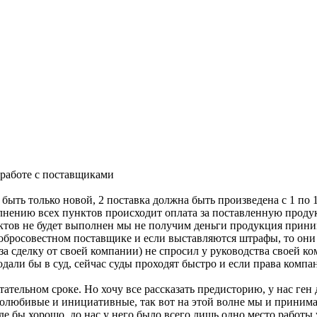
 работе с поставщиками
 быть только новой, 2 поставка должна быть произведена с 1 по
олнению всех пунктов происходит оплата за поставленную продук
унктов не будет выполнен мы не получим деньги продукция прин
добросовестном поставщике и если выставляются штрафы, то они
а сделку от своей компании) не спросил у руководства своей к
одали бы в суд, сейчас суды проходят быстро и если права комп
тательном сроке. Но хочу все рассказать предисторию, у нас ген
олюбивые и инициативные, так вот на этой волне мы и принима
оде бы хорошо, до нас у него было всего лишь одно место работы