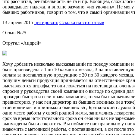
что рассчитал, рентабельность не та и пр. Вообщем, сложилось
оправдывает надежд, и вполне разумно, «их уволить». Не могу 
бывших работников, говорит о том, что в самой организации что
13 апреля 2015
цитировать
Ссылка на этот отзыв
Отзыв №
25
Отругал «
Андрей
»
Хочу добавить несколько высказываний по поводу компании и 
быть произведена с 1 по 10 каждого месяца, 3 на поставленну
оплата за поставленную продукцию с 20 по 30 каждого месяца, 
получим деньги продукция принимается на ответственное хран
выставляются штрафы, то они ложаться на поставщика. очень ж
спросил у руководства своей компании о выгоде по сделки для
проходят быстро и если права компания, то мы бы выплачивали
предисторию, у нас ген директор из бывших военных (и я тож
этой волне мы и принимали бывших в/с, Братковский служил бор
одно место работы у своей родной мамы, занимались лекарства
срок за время истытательного срока он себя ни как не зарекоме
вынуждены были сократить. Вы поймите нас правильно у нас ко
знакомить с методикой работы, с поставщиками, а он после это
считается премия, а если сотрудник продает себя, что он грамо