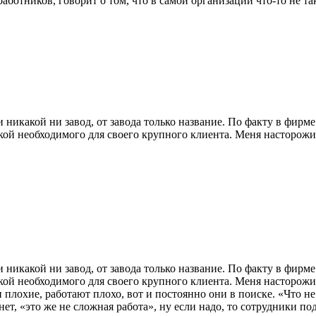
ботников, говорит о том, что в самой организации что-то не так
никакой ни завод, от завода только название. По факту в фирме
вкой необходимого для своего крупного клиента. Меня насторож
никакой ни завод, от завода только название. По факту в фирме
вкой необходимого для своего крупного клиента. Меня насторож
 плохие, работают плохо, вот и постоянно они в поиске. «Что не
нет, «это же не сложная работа», ну если надо, то сотрудники п