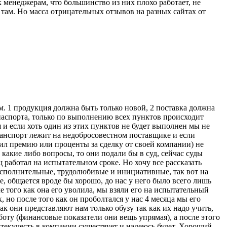
к менеджерам, что большинство из них плохо работает, не
а там. Но масса отрицательных отзывов на разных сайтах от
. 1 продукция должна быть только новой, 2 поставка должна
паспорта, только по выполнению всех пунктов происходит
 и если хоть один из этих пунктов не будет выполнен мы не
ранспорт лежит на недобросовестном поставщике и если
ил премию или проценты за сделку от своей компании) не
какие либо вопросы, то они подали бы в суд, сейчас суды
 работал на испытательном сроке. Но хочу все рассказать
 исполнительные, трудолюбивые и инициативные, так вот на
, общается вроде бы хорошо, до нас у него было всего лишь
е того как она его уволила, мы взяли его на испытательный
, но после того как он проболтался у нас 4 месяца мы его
к они представляют нам только обузу так как их надо учить,
аботу (финансовые показатели они вещь упрямая), а после этого
да текучесть в компании существует и надеюсь будет. Хороший