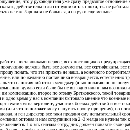
 ощущение, что у руководителя уже сразу предвзятое отношение 
сказать, действительно ли сотрудники так плохи, тк. не работал
-то не так. Зарплата не большая, а на руки еще меньше.
работе с поставщиками первое, всех поставщиков предупреждаем
ю продукцию должны быть все документы, все сертификаты, все 
прошу понять, что эта прихоть не наша, а конечного потребителя
ение, или по желанию поставщика возвращается, естественно т
аль что написавший отзыв менеджер (я так полагаю он не получ
 компании, думаю если было бы не выгодно или к нам возникали 
 им компенсацию. второе по отзыву Братковского, такой товарищ
е) и одно время у нас в компании бытовало мнение что военные
т техником на вертолете, участник боевых действий и все такое
ми (или что то похожее могу напутать прошу прощения), но посл
ндовал, и ген директор все таки продлил ему испытательный срок
мпания оптовая и нам сотрудники на 2 -3 меяца не нужны так ка
 увольняется. По з/п. сначала сотрудник должен показать свою р
тный спец., профи, а на деле просто трепло, то он увольняется, 