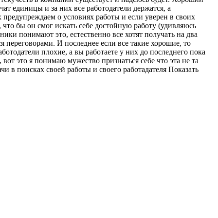
вчат единицы и за них все работодатели держатся, а
х предупреждаем о условиях работы и если уверен в своих
д, что бы он смог искать себе достойную работу (удивляюсь
удники понимают это, естественно все хотят получать на два
ся переговорами. И последнее если все такие хорошие, то
ботодатели плохие, а вы работаете у них до последнего пока
, вот это я понимаю мужество признаться себе что эта не та
дачи в поисках своей работы и своего работадателя Показать