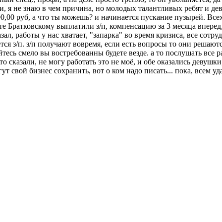
ти, я не знаю в чем причина, но молодых талантливых ребят и де
0,00 руб, а что ты можешь? и начинается пускание пузырей. Все
тате Братковскому выплатили з/п, компенсацию за 3 месяца впере
зал, работы у нас хватает, "запарка" во время кризиса, все сотр
тся з/п. з/п получают вовремя, если есть вопросы то они решают
есь смело вы востребованны будете везде. а то послушать все ра
о сказали, не могу работать это не моё, и обе оказались девушки
ут свой бизнес сохранить, вот о ком надо писать... пока, всем у