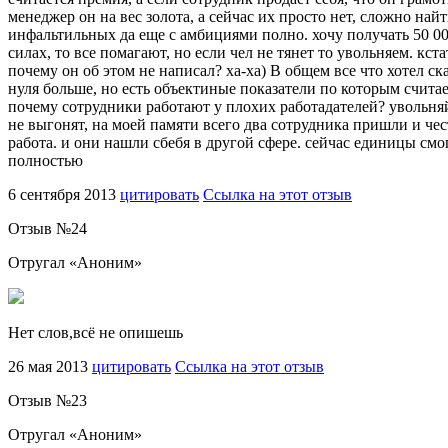
менеджер он на вес золота, а сейчас их просто нет, сложно най
инфальтильных да еще с амбициями полно. хочу получать 50 00
силах, то все помагают, но если чел не тянет то увольняем. кс
почему он об этом не написал? ха-ха) В общем все что хотел ска
нуля больше, но есть объектиные показатели по которым считае
почему сотрудники работают у плохих работадателей? увольняйт
не выгонят, на моей памяти всего два сотрудника пришли и чест
работа. и они нашли сбебя в другой сфере. сейчас единицы смог
полностью
6 сентября 2013
цитировать
Ссылка на этот отзыв
Отзыв №
24
Отругал «
Аноним
»
Нет слов,всё не опишешь
26 мая 2013
цитировать
Ссылка на этот отзыв
Отзыв №
23
Отругал «
Аноним
»