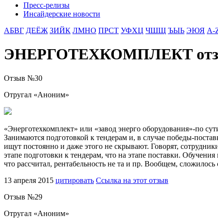
Пресс-релизы
Инсайдерские новости
АБВГ
ДЕЁЖ
ЗИЙК
ЛМНО
ПРСТ
УФХЦ
ЧШЩ
ЪЫЬ
ЭЮЯ
A-
ЭНЕРГОТЕХКОМПЛЕКТ от
Отзыв №
30
Отругал «
Аноним
»
«Энерготехкомплект» или «завод энерго оборудования»-по сути 
Занимаются подготовкой к тендерам и, в случае победы-поста
ищут постоянно и даже этого не скрывают. Говорят, сотрудники
этапе подготовки к тендерам, что на этапе поставки. Обучения 
что рассчитал, рентабельность не та и пр. Вообщем, сложилос
13 апреля 2015
цитировать
Ссылка на этот отзыв
Отзыв №
29
Отругал «
Аноним
»