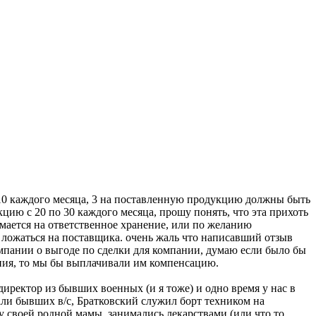
 10 каждого месяца, 3 на поставленную продукцию должны быть
цию с 20 по 30 каждого месяца, прошу понять, что эта прихоть
имается на ответственное хранение, или по желанию
 ложаться на поставщика. очень жаль что написавший отзыв
омпании о выгоде по сделки для компании, думаю если было бы
ания, то мы бы выплачивали им компенсацию.
 директор из бывших военных (и я тоже) и одно время у нас в
ли бывших в/с, Братковский служил борт техником на
 у своей родной мамы, занимались лекарствами (или что то