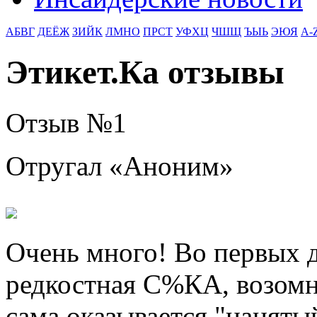
АБВГ
ДЕЁЖ
ЗИЙК
ЛМНО
ПРСТ
УФХЦ
ЧШЩ
ЪЫЬ
ЭЮЯ
A-
Этикет.Ка отзывы
Отзыв №
1
Отругал «
Аноним
»
Очень много! Во первых д
редкостная С%КА, возомни
сама оказывается "нанят