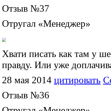
Отзыв №
37
Отругал «
Менеджер
»
Хвати писать как там у ш
правду. Или уже доплачив
28 мая 2014
цитировать
С
Отзыв №
36
Отругал «
Менеджер
»