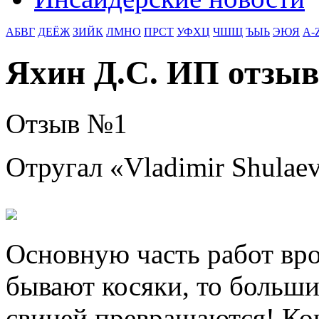
АБВГ
ДЕЁЖ
ЗИЙК
ЛМНО
ПРСТ
УФХЦ
ЧШЩ
ЪЫЬ
ЭЮЯ
A-
Яхин Д.С. ИП отзы
Отзыв №
1
Отругал «
Vladimir Shulae
Основную часть работ вро
бывают косяки, то больши
свиней превращаются! Ко