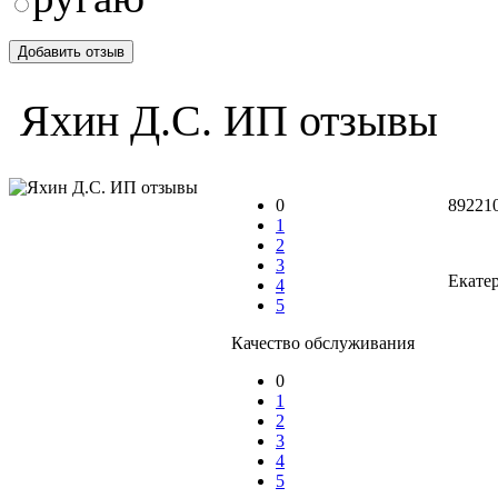
Яхин Д.С. ИП отзывы
0
89221
1
2
3
Екате
4
5
Качество обслуживания
0
1
2
3
4
5