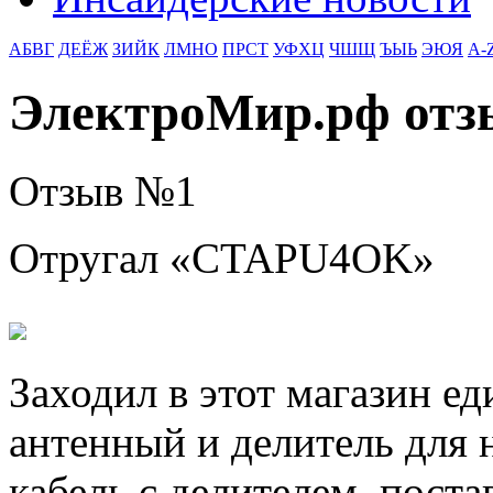
АБВГ
ДЕЁЖ
ЗИЙК
ЛМНО
ПРСТ
УФХЦ
ЧШЩ
ЪЫЬ
ЭЮЯ
A-
ЭлектроМир.рф от
Отзыв №
1
Отругал «
CTAPU4OK
»
Заходил в этот магазин ед
антенный и делитель для 
кабель с делителем, поста