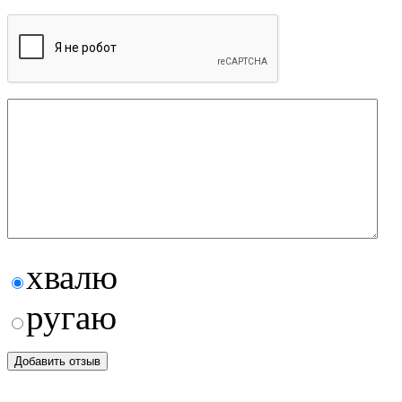
хвалю
ругаю