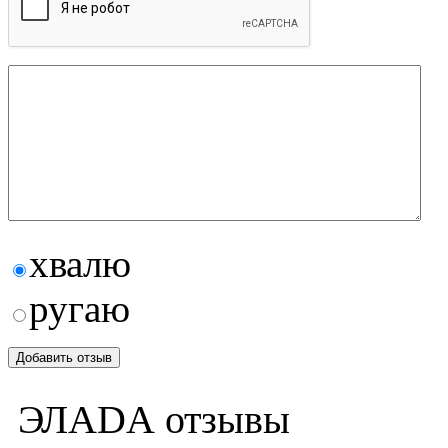
хвалю
ругаю
ЭЛАDА отзывы