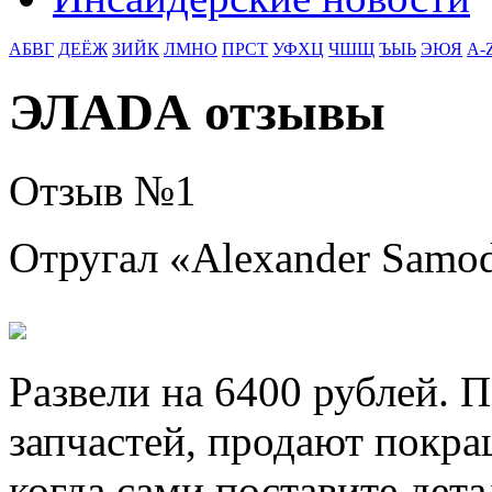
АБВГ
ДЕЁЖ
ЗИЙК
ЛМНО
ПРСТ
УФХЦ
ЧШЩ
ЪЫЬ
ЭЮЯ
A-
ЭЛАDА отзывы
Отзыв №
1
Отругал «
Alexander Samo
Развели на 6400 рублей. 
запчастей, продают покра
когда сами поставите дета