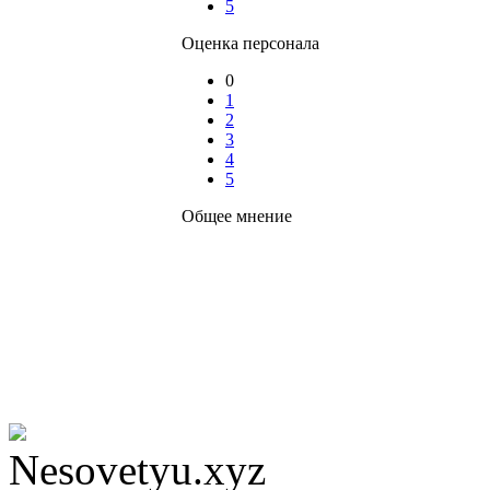
5
Оценка персонала
0
1
2
3
4
5
Общее мнение
Nesovetyu.xyz