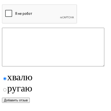
хвалю
ругаю