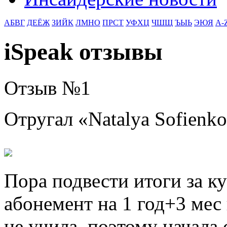
АБВГ
ДЕЁЖ
ЗИЙК
ЛМНО
ПРСТ
УФХЦ
ЧШЩ
ЪЫЬ
ЭЮЯ
A-
iSpeak отзывы
Отзыв №
1
Отругал «
Natalya Sofienko
Пора подвести итоги за к
абонемент на 1 год+3 мес
не учила, поэтому начала 