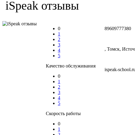
iSpeak отзывы
0
89609777380
1
2
3
, Томск, Источ
4
5
Качество обслуживания
ispeak-school.r
0
1
2
3
4
5
Скорость работы
0
1
2