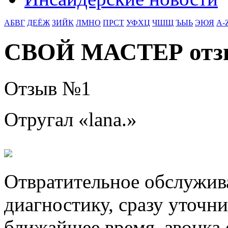
АБВГ
ДЕЁЖ
ЗИЙК
ЛМНО
ПРСТ
УФХЦ
ЧШЩ
ЪЫЬ
ЭЮЯ
A-
СВОЙ МАСТЕР от
Отзыв №
1
Отругал «
lana.
»
Отвратительное обслужив
диагностику, сразу уточни
ближайшее время, звонка 