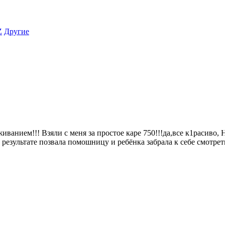
Z
Другие
ванием!!! Взяли с меня за простое каре 750!!!да,все к1расиво, Н
 в результате позвала помошницу и ребёнка забрала к себе смотрет