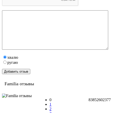
хвалю
ругаю
Familia отзывы
0
83852602377
1
2