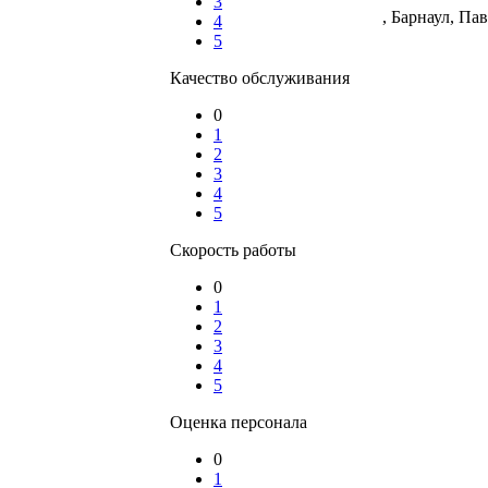
3
, Барнаул, Па
4
5
Качество обслуживания
0
1
2
3
4
5
Скорость работы
0
1
2
3
4
5
Оценка персонала
0
1