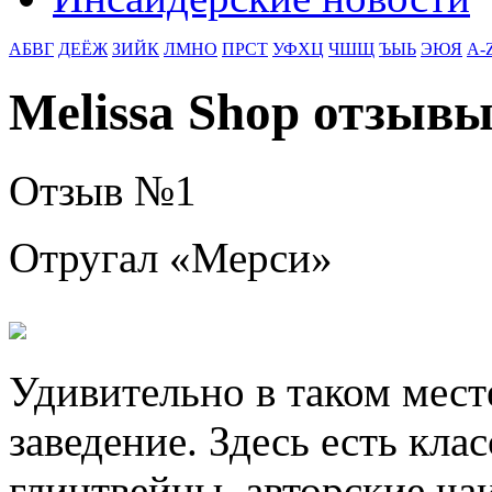
АБВГ
ДЕЁЖ
ЗИЙК
ЛМНО
ПРСТ
УФХЦ
ЧШЩ
ЪЫЬ
ЭЮЯ
A-
Melissa Shop отзыв
Отзыв №
1
Отругал «
Мерси
»
Удивительно в таком мест
заведение. Здесь есть кла
глинтвейны, авторские чаи