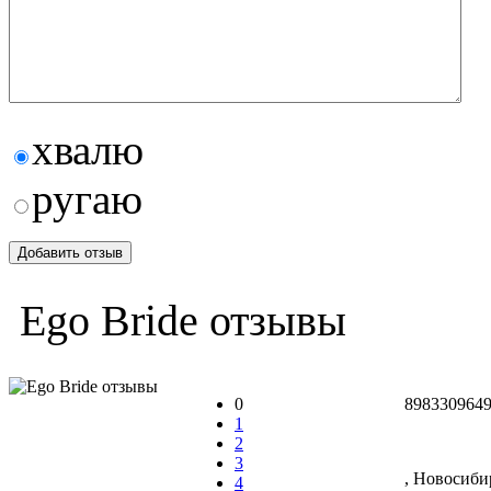
хвалю
ругаю
Ego Bride отзывы
0
8983309649
1
2
3
, Новосиби
4