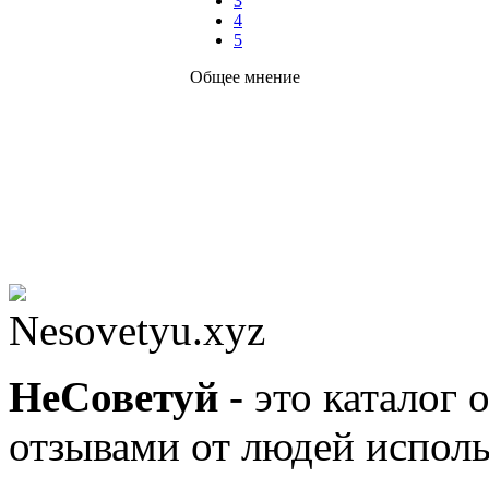
3
4
5
Общее мнение
Nesovetyu.xyz
Не
Советуй
- это каталог 
отзывами от людей исполь