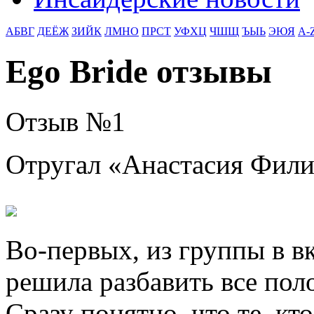
АБВГ
ДЕЁЖ
ЗИЙК
ЛМНО
ПРСТ
УФХЦ
ЧШЩ
ЪЫЬ
ЭЮЯ
A-
Ego Bride отзывы
Отзыв №
1
Отругал «
Анастасия Фил
Во-первых, из группы в вк
решила разбавить все пол
Сразу понятно, что те, кт