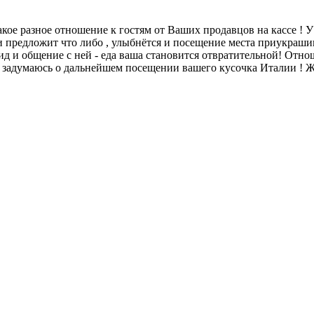
 разное отношение к гостям от Ваших продавцов на кассе ! У вас
 и предложит что либо , улыбнётся и посещение места приукрашив
вид и общение с ней - еда ваша становится отвратительной! Отнош
я задумаюсь о дальнейшем посещении вашего кусочка Италии ! Ж