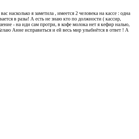
 насколько я заметила , имеется 2 человека на кассе : одна
ается в разы! А есть не знаю кто по должности ( кассир,
ение - на иди сам протри, в кофе молока нет я кефир налью,
елаю Анне исправиться и ей весь мир улыбнётся в ответ ! А