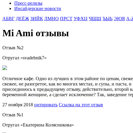
Пресс-релизы
Инсайдерские новости
АБВГ
ДЕЁЖ
ЗИЙК
ЛМНО
ПРСТ
УФХЦ
ЧШЩ
ЪЫЬ
ЭЮЯ
A-
Mi Ami отзывы
Отзыв №
2
Отругал «
svadebnik7
»
Отличное кафе. Одно из лучших в этом районе по ценам, свежес
свежее, не разогретое, как во многих местах, и супы, и паста,
присоединюсь к предыдущему отзыву, действительно, второй ка
беременной женщине, а сделает исключение? Так, заведение тер
27 ноября 2018
цитировать
Ссылка на этот отзыв
Отзыв №
1
Отругал «
Екатерина Колясникова
»