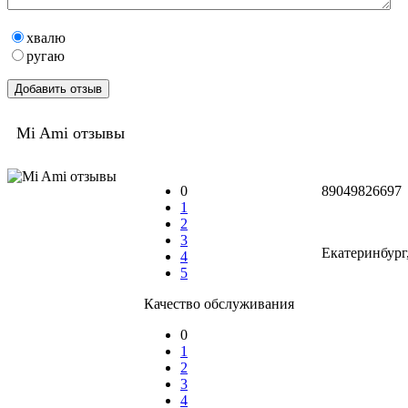
хвалю
ругаю
Mi Ami отзывы
0
89049826697
1
2
3
Екатеринбург,
4
5
Качество обслуживания
0
1
2
3
4