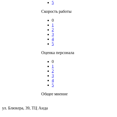
5
Скорость работы
0
1
2
3
4
5
Оценка персонала
0
1
2
3
4
5
Общее мнение
ул. Блюхера, 39, ТЦ Аида