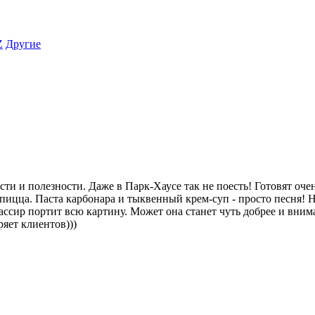
Z
Другие
ти и полезности. Даже в Парк-Хаусе так не поесть! Готовят очен
 и пицца. Паста карбонара и тыквенный крем-суп - просто песня!
ссир портит всю картину. Может она станет чуть добрее и внима
яет клиентов)))