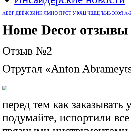
АБВГ
ДЕЁЖ
ЗИЙК
ЛМНО
ПРСТ
УФХЦ
ЧШЩ
ЪЫЬ
ЭЮЯ
A-
Home Decor отзывы
Отзыв №
2
Отругал «
Anton Abrameyt
перед тем как заказывать 
подумайте, испортили все
грязными инструментами и