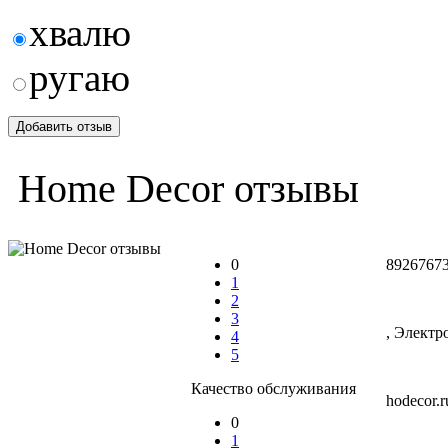
хвалю
ругаю
Home Decor отзывы
0
89267673
1
2
3
, Электр
4
5
Качество обслуживания
hodecor.ru
0
1