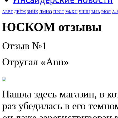
АБВГ
ДЕЁЖ
ЗИЙК
ЛМНО
ПРСТ
УФХЦ
ЧШЩ
ЪЫЬ
ЭЮЯ
A-
ЮСКОМ отзывы
Отзыв №
1
Отругал «
Ann
»
Нашла здесь магазин, в к
раз убедилась в его темно
он даже зарегистрирован