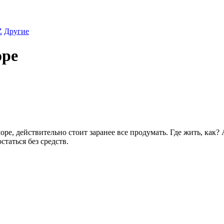
Z
Другие
оре
ре, действительно стоит заранее все продумать. Где жить, как? А
статься без средств.