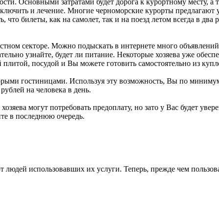
ти. Основными затратами будет дорога к курортному месту, а т
ючить и лечение. Многие черноморские курорты предлагают усл
, что билеты, как на самолет, так и на поезд летом всегда в два 
астном секторе. Можно подыскать в интернете много объявлений
тельно узнайте, будет ли питание. Некоторые хозяева уже обес
 плитой, посудой и Вы можете готовить самостоятельно из купл
торыми гостиницами. Используя эту возможность, Вы по минимум
рублей на человека в день.
 хозяева могут потребовать предоплату, но зато у Вас будет увер
йте в последнюю очередь.
от людей использовавших их услуги. Теперь, прежде чем пользо